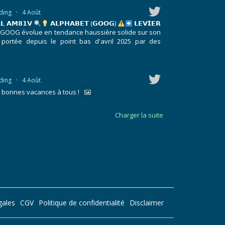
ding
·
4 Août
𝗟 𝗔𝗠𝟴𝟭𝗩
𝗔𝗟𝗣𝗛𝗔𝗕𝗘𝗧 (𝗚𝗢𝗢𝗚)
𝗟𝗘𝗩𝗜𝗘𝗥
GOOG évolue en tendance haussière solide sur son
 portée depuis le point bas d'avril 2025 par des
ding
·
4 Août
t bonnes vacances à tous !
Charger la suite
gales
CGV
Politique de confidentialité
Disclaimer