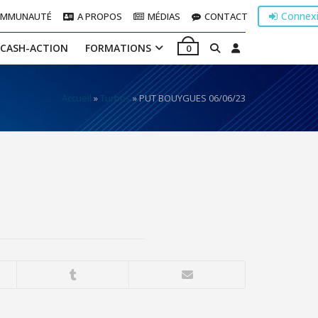
Connex
OMMUNAUTÉ
A PROPOS
MÉDIAS
CONTACT
 CASH-ACTION
FORMATIONS
0
Accueil
»
Turbos
»
PUT BOUYGUES 06/06/23