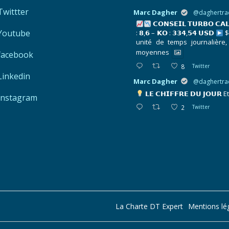
Twittter
Marc Dagher
@daghertra
𝗖𝗢𝗡𝗦𝗘𝗜𝗟 𝗧𝗨𝗥𝗕𝗢 𝗖𝗔
Youtube
: 𝟴,𝟲 – 𝗞𝗢 : 𝟯𝟯𝟰,𝟱𝟰 𝗨𝗦𝗗
$
unité de temps journalière,
moyennes
facebook
8
Twitter
Linkedin
Marc Dagher
@daghertra
𝗟𝗘 𝗖𝗛𝗜𝗙𝗙𝗥𝗘 𝗗𝗨 𝗝𝗢𝗨𝗥
E
Instagram
2
Twitter
La Charte DT Expert
Mentions lé