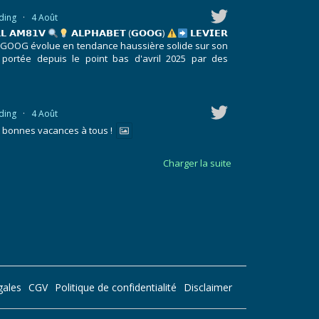
ding
·
4 Août
𝗟 𝗔𝗠𝟴𝟭𝗩
𝗔𝗟𝗣𝗛𝗔𝗕𝗘𝗧 (𝗚𝗢𝗢𝗚)
𝗟𝗘𝗩𝗜𝗘𝗥
GOOG évolue en tendance haussière solide sur son
 portée depuis le point bas d'avril 2025 par des
ding
·
4 Août
t bonnes vacances à tous !
Charger la suite
gales
CGV
Politique de confidentialité
Disclaimer