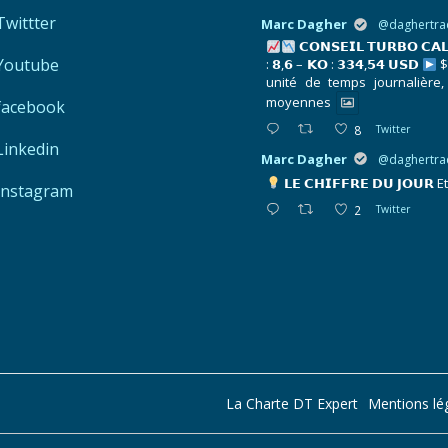
Twittter
Marc Dagher
@daghertra
𝗖𝗢𝗡𝗦𝗘𝗜𝗟 𝗧𝗨𝗥𝗕𝗢 𝗖𝗔
Youtube
: 𝟴,𝟲 – 𝗞𝗢 : 𝟯𝟯𝟰,𝟱𝟰 𝗨𝗦𝗗
$
unité de temps journalière,
moyennes
facebook
8
Twitter
Linkedin
Marc Dagher
@daghertra
𝗟𝗘 𝗖𝗛𝗜𝗙𝗙𝗥𝗘 𝗗𝗨 𝗝𝗢𝗨𝗥
E
Instagram
2
Twitter
La Charte DT Expert
Mentions lé