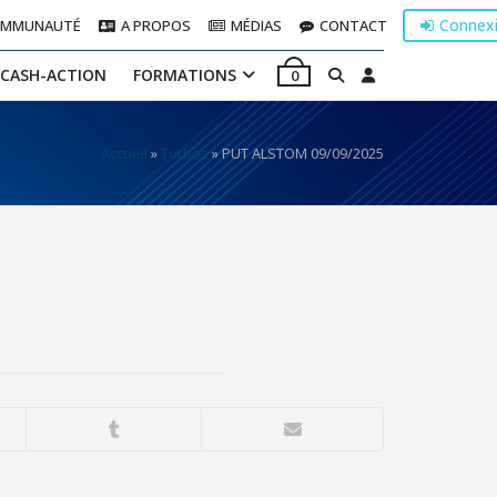
Connex
OMMUNAUTÉ
A PROPOS
MÉDIAS
CONTACT
 CASH-ACTION
FORMATIONS
0
Accueil
»
Turbos
»
PUT ALSTOM 09/09/2025