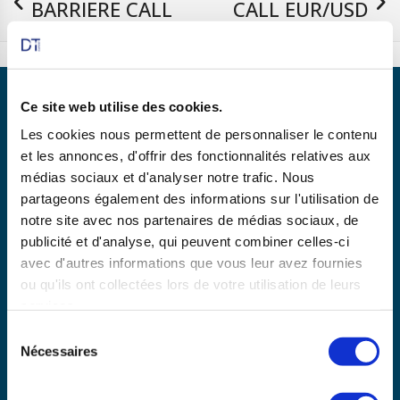
BARRIERE CALL
CALL EUR/USD
EUROSTOXX 50
11/02/2026
Ce site web utilise des cookies.
Les cookies nous permettent de personnaliser le contenu
et les annonces, d'offrir des fonctionnalités relatives aux
Partenaire de
médias sociaux et d'analyser notre trafic. Nous
partageons également des informations sur l'utilisation de
notre site avec nos partenaires de médias sociaux, de
publicité et d'analyse, qui peuvent combiner celles-ci
En savoir plus
avec d'autres informations que vous leur avez fournies
ou qu'ils ont collectées lors de votre utilisation de leurs
services.
Copyright © 2025 dtexpert.com
Sélection
La Charte DT Expert
Mentions légales
CGV
Nécessaires
du
Politique de confidentialité
Disclaimer
consentement