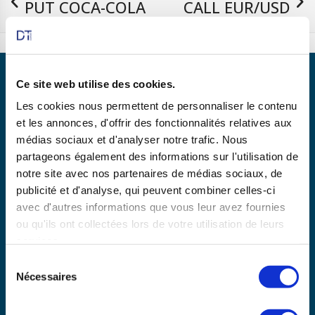
PUT COCA-COLA
CALL EUR/USD
15/05/2025
22/05/2025
Ce site web utilise des cookies.
Les cookies nous permettent de personnaliser le contenu
et les annonces, d'offrir des fonctionnalités relatives aux
Partenaire de
médias sociaux et d'analyser notre trafic. Nous
partageons également des informations sur l'utilisation de
notre site avec nos partenaires de médias sociaux, de
publicité et d'analyse, qui peuvent combiner celles-ci
En savoir plus
avec d'autres informations que vous leur avez fournies
ou qu'ils ont collectées lors de votre utilisation de leurs
services.
Copyright © 2025 dtexpert.com
Sélection
La Charte DT Expert
Mentions légales
CGV
Nécessaires
du
Politique de confidentialité
Disclaimer
consentement