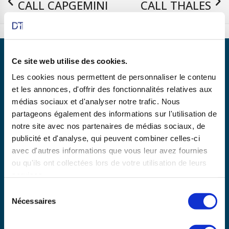
CALL CAPGEMINI
CALL THALES
14/04/2025
15/04/2025
Ce site web utilise des cookies.
Les cookies nous permettent de personnaliser le contenu
et les annonces, d'offrir des fonctionnalités relatives aux
Partenaire de
médias sociaux et d'analyser notre trafic. Nous
partageons également des informations sur l'utilisation de
notre site avec nos partenaires de médias sociaux, de
publicité et d'analyse, qui peuvent combiner celles-ci
En savoir plus
avec d'autres informations que vous leur avez fournies
ou qu'ils ont collectées lors de votre utilisation de leurs
services.
Copyright © 2025 dtexpert.com
Sélection
La Charte DT Expert
Mentions légales
CGV
Nécessaires
du
Politique de confidentialité
Disclaimer
consentement