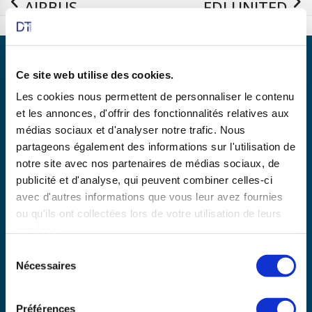
AIRBUS
FDJ UNITED
Ce site web utilise des cookies.
Les cookies nous permettent de personnaliser le contenu
et les annonces, d'offrir des fonctionnalités relatives aux
Partenaire de
médias sociaux et d'analyser notre trafic. Nous
partageons également des informations sur l'utilisation de
notre site avec nos partenaires de médias sociaux, de
En savoir plus
publicité et d'analyse, qui peuvent combiner celles-ci
avec d'autres informations que vous leur avez fournies
ou qu'ils ont collectées lors de votre utilisation de leurs
services.
Copyright © 2025 dtexpert.com
Sélection
La Charte DT Expert
Mentions légales
CGV
Nécessaires
du
Politique de confidentialité
Disclaimer
consentement
Préférences
Avertissement relatif aux risques