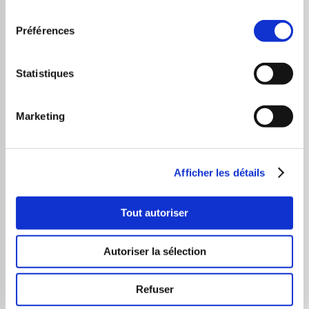
consentement
CALL COPPER
Préférences
28 novembre 2025
DT Turbo Upgrade 1
,
DT Turbo
Upgrade 2
Statistiques
Marketing
CALL LEGRAND
Afficher les détails
28 novembre 2025
DT Turbo Classic
,
DT Turbo Upgrade 1
,
DT Turbo Upgrade 2
Tout autoriser
Autoriser la sélection
PUT RENAULT
Refuser