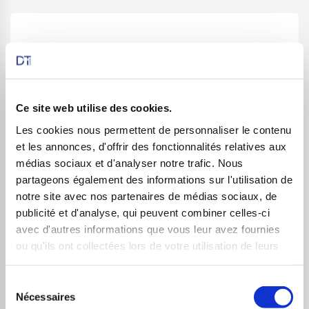
PUT AB INBEV
1 décembre 2025
DT Turbo Classic
,
DT Turbo Upgrade 1
,
DT Turbo Upgrade 2
Ce site web utilise des cookies.
Les cookies nous permettent de personnaliser le contenu
et les annonces, d'offrir des fonctionnalités relatives aux
médias sociaux et d'analyser notre trafic. Nous
partageons également des informations sur l'utilisation de
PUT VINCI
notre site avec nos partenaires de médias sociaux, de
1 décembre 2025
DT Turbo Classic
,
DT Turbo Upgrade 1
,
publicité et d'analyse, qui peuvent combiner celles-ci
DT Turbo Upgrade 2
avec d'autres informations que vous leur avez fournies
ou qu'ils ont collectées lors de votre utilisation de leurs
services.
Sélection
Nécessaires
du