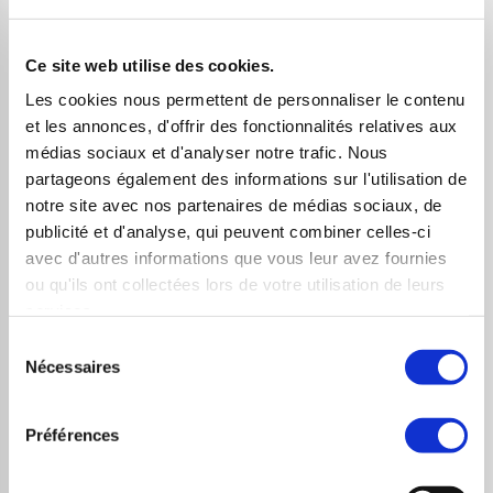
de la très importante zone de résistance clé située
entre le fameux seuil des 4.100 et celui des 4.200
Ce site web utilise des cookies.
points a conduit l’indice tout droit vers sa prochaine
Les cookies nous permettent de personnaliser le contenu
résistance à savoir la non moins fameuse borne
et les annonces, d'offrir des fonctionnalités relatives aux
supérieure du large canal. Borne de résistance qui a
médias sociaux et d'analyser notre trafic. Nous
engendré une forte phase corrective, voyant le CAC
partageons également des informations sur l'utilisation de
notre site avec nos partenaires de médias sociaux, de
chuter rapidement de plus de 250 points, cédant
publicité et d'analyse, qui peuvent combiner celles-ci
ainsi près de 6% en quelques jours à peine.
avec d'autres informations que vous leur avez fournies
ou qu'ils ont collectées lors de votre utilisation de leurs
Après cette vue d’ensemble et en écho à ce dernier
services.
paragraphe, nous allons analyser un point qui nous a
Sélection
paru des plus intéressants et même, n’ayons pas peur
Nécessaires
du
des mots : surprenant !
consentement
Vous allez voir que l’analyse technique et le bon sens
Préférences
combinés peuvent parfois faire des miracles…