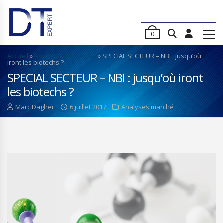
0
Accueil
»
Analyses de marché
»
SPECIAL SECTEUR – NBI : jusqu’où
iront les biotechs ?
SPECIAL SECTEUR – NBI : jusqu’où iront
les biotechs ?
Marc Dagher
6 juillet 2017
Analyses marché