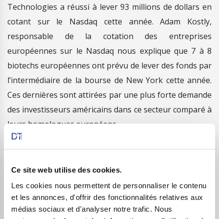
Technologies a réussi à lever 93 millions de dollars en
cotant sur le Nasdaq cette année. Adam Kostly,
responsable de la cotation des entreprises
européennes sur le Nasdaq nous explique que 7 à 8
biotechs européennes ont prévu de lever des fonds par
l’intermédiaire de la bourse de New York cette année.
Ces dernières sont attirées par une plus forte demande
des investisseurs américains dans ce secteur comparé à
leurs homologues européens.
Aussi, l’expérience de DVB Tecnologies montre que les
entreprises obtiennent une plus haute valorisation aux
Ce site web utilise des cookies.
Etats-Unis. A titre d’exemple, DVB, avant d’être cotée
Les cookies nous permettent de personnaliser le contenu
sur le Nasdaq, pouvait s’échanger à 25 euros l’action à
et les annonces, d'offrir des fonctionnalités relatives aux
Paris. L’action, une fois cotée à New York, est montée
médias sociaux et d'analyser notre trafic. Nous
en flèche à 75 euros, permettant ainsi à la société