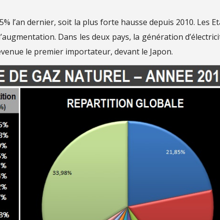
 l’an dernier, soit la plus forte hausse depuis 2010. Les Et
l’augmentation. Dans les deux pays, la génération d’électrici
evenue le premier importateur, devant le Japon.
 gratuitement !
s exclusives des équipes DT Expert
Votre courriel
a politique de confidentialité et les conditions d'utilisation.
oisir une ou plusieurs listes