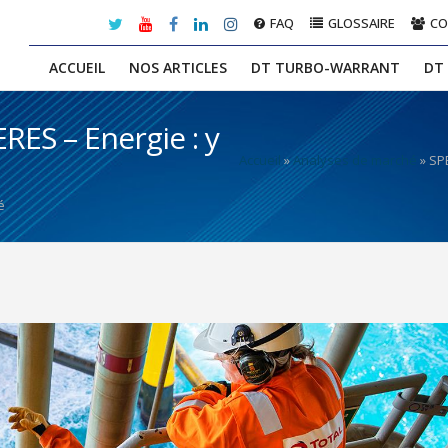
FAQ
GLOSSAIRE
C
ACCUEIL
NOS ARTICLES
DT TURBO-WARRANT
DT
ES – Energie : y
Accueil
»
Analyses de marché
»
SPE
é