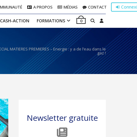
Connex
OMMUNAUTÉ
A PROPOS
MÉDIAS
CONTACT
 CASH-ACTION
FORMATIONS
0
CIAL MATIERES PREMIERES – Energie : y a de l’eau dans le
gaz !
Newsletter gratuite