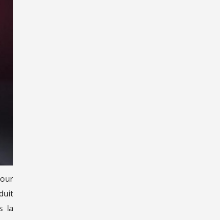
pour
duit
s la