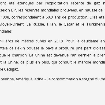
ont été étendues par l’exploitation récente de gaz 
8, selon BP, les réserves mondiales prouvées, en hausse de
1998, correspondaient à 50,9 ans de production. Elles éta
yen-Orient. La Russie, l’Iran, le Qatar et le Turkméni
diales.
lliards de mètres cubes en 2018. Pour la deuxième a
ntale de Pékin pousse le pays à produire une part croiss
t que le charbon. La Chine est devenue l’an dernier le pre
t la Chine, de plus en plus, qui conduit le marché mondia
de Cedigaz.
opéenne, Amérique latine – la consommation a stagné ou 