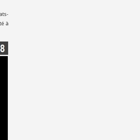
ats-
té à