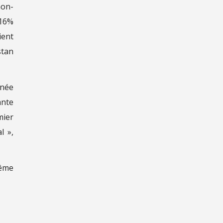
non-
 16%
ient
stan
nnée
ante
mier
l »,
même