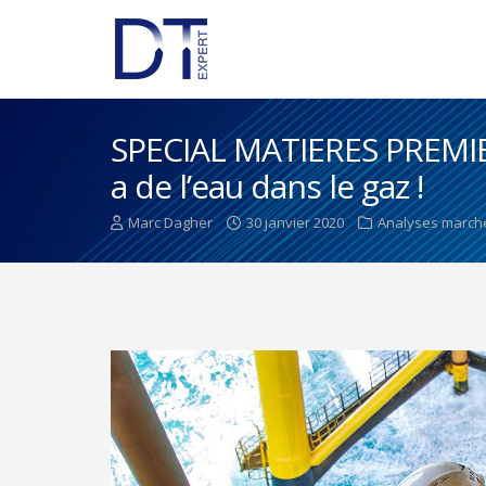
SPECIAL MATIERES PREMIER
a de l’eau dans le gaz !
Marc Dagher
30 janvier 2020
Analyses march