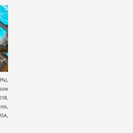
3%),
ssie
018,
nis,
USA,