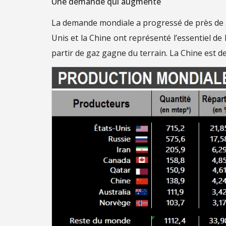
Une demande qui augmente
La demande mondiale a progressé de près de 5%
Unis et la Chine ont représenté l’essentiel de 
partir de gaz gagne du terrain. La Chine est d
Recevez nos alertes
Restez connectés aux analyse
J'accepte l
Ch