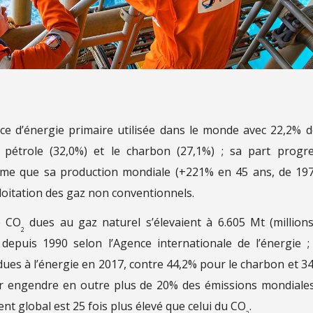
rce d’énergie primaire utilisée dans le monde avec 22,2% d
 pétrole (32,0%) et le charbon (27,1%) ; sa part progr
me que sa production mondiale (+221% en 45 ans, de 19
loitation des gaz non conventionnels.
e CO
dues au gaz naturel s’élevaient à 6.605 Mt (million
2
epuis 1990 selon l’Agence internationale de l’énergie ;
ues à l’énergie en 2017, contre 44,2% pour le charbon et 3
zier engendre en outre plus de 20% des émissions mondiale
t global est 25 fois plus élevé que celui du CO
.