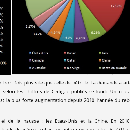
Alertes (Turbo & Warrants)
(en savoir plus)
Weekly Report
Articles
ois fois plus vite que celle de pétrole. La demande a att
r, selon les chiffres de Cedigaz publiés ce lundi. Un nou
st la plus forte augmentation depuis 2010, l’année du re
iel de la hausse : les Etats-Unis et la Chine. En 2018
liards de mètres cubes, ce qui représente plus de 45% d