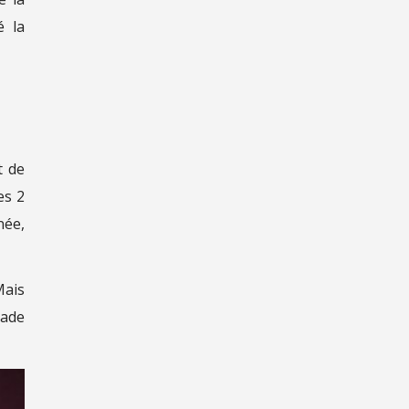
é la
t de
es 2
née,
Mais
lade