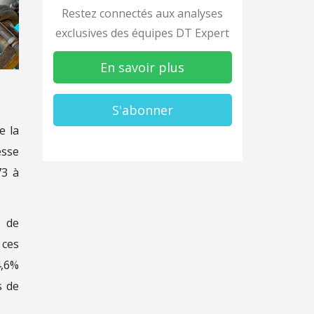
Restez connectés aux analyses
exclusives des équipes DT Expert
En savoir plus
S'abonner
e la
esse
73 à
s de
 ces
4,6%
s de