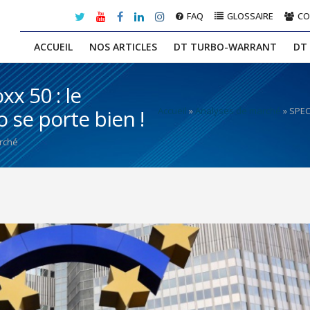
FAQ
GLOSSAIRE
C
ACCUEIL
NOS ARTICLES
DT TURBO-WARRANT
DT
x 50 : le
Accueil
»
Analyses de marché
»
SPEC
 se porte bien !
rché