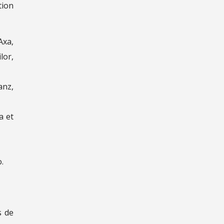
tion
Axa,
lor,
anz,
a et
.
s de