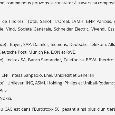
and, comme nous pouvons le constater à travers sa composi
 de l’indice) : Total, Sanofi, L’Oréal, LVMH, BNP Paribas, 
, Vinci, Société Générale, Schneider Electric, Vivendi, Essi
dice) : Bayer, SAP, Daimler, Siemens, Deutsche Telekom, Alli
eutsche Post, Munich Re, E.ON et RWE.
ce) : Inditex SA, Banco Santander, Telefonica, BBVA, Iberdrol
 : ENI, Intesa Sanpaolo, Enel, Unicredit et Generali.
ice) : Unilever, ING, ASML Holding, Philips et Unibail-Rodamco
nBev.
 Nokia.
u CAC est dans l’Eurostoxx 50, pesant ainsi plus d’un tier