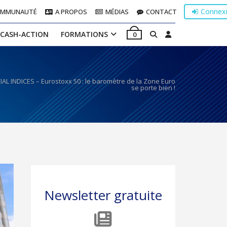
Connex
OMMUNAUTÉ
A PROPOS
MÉDIAS
CONTACT
 CASH-ACTION
FORMATIONS
0
IAL INDICES – Eurostoxx 50 : le baromètre de la Zone Euro
se porte bien !
Newsletter gratuite