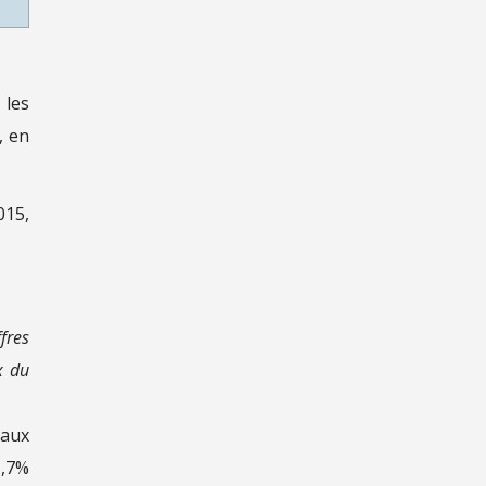
 les
, en
015,
fres
x du
 aux
1,7%