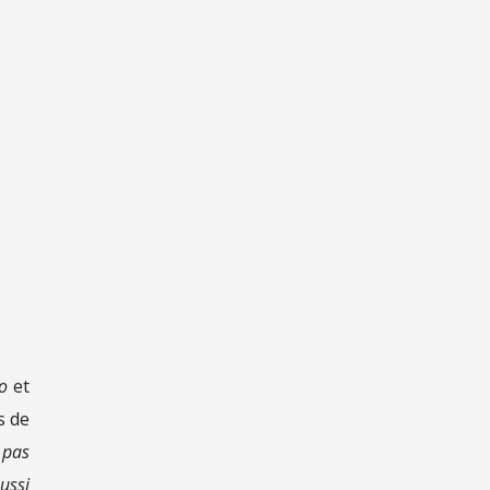
o
et
s de
 pas
ussi