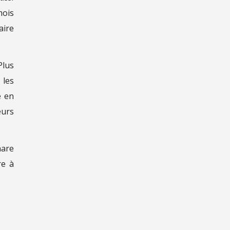
mois
aire
Plus
 les
é en
eurs
hare
re à