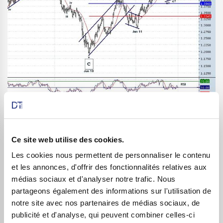
Source :
www.traderforce.com
Ce site web utilise des cookies.
La question reste donc ici, comme on vient de le voir
Les cookies nous permettent de personnaliser le contenu
plus haut, de savoir si le point bas de juin 2010 était bel
et les annonces, d'offrir des fonctionnalités relatives aux
et bien l’amorce d’une très grande vague de hausse
médias sociaux et d'analyser notre trafic. Nous
appelée « 3 ou C » ou si nous restons encore dans un
partageons également des informations sur l'utilisation de
large canal de consolidation en forme de drapeau ? Une
notre site avec nos partenaires de médias sociaux, de
publicité et d'analyse, qui peuvent combiner celles-ci
chose est sûre, le verdict à cette question ne saurait