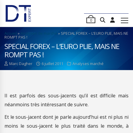
0
Accueil
»
Analyses de marché
»
SPECIAL FOREX – L’EURO PLIE, MAIS NE
ROMPT PAS !
SPECIAL FOREX – L’EURO PLIE, MAIS NE
ROMPT PAS !
Marc Dagher
6 juillet 2011
Analyses marché
Il est parfois des sous-jacents qu’il est difficile mais
néanmoins très intéressant de suivre.
Et le sous-jacent dont je parle aujourd’hui est ni plus ni
moins le sous-jacent le plus traité dans le monde, à