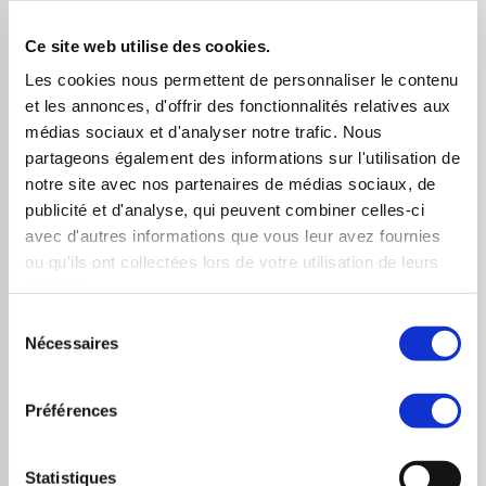
pouvons observer une droite de soutien ascendante
qui, après avoir contenu les pressions vendeuses dans
Ce site web utilise des cookies.
les années 2000-2001, vient aujourd’hui offrir un solide
Les cookies nous permettent de personnaliser le contenu
point d’appui pour les cours de la paire majeure
et les annonces, d'offrir des fonctionnalités relatives aux
médias sociaux et d'analyser notre trafic. Nous
mondiale autour des 1,0380.
partageons également des informations sur l'utilisation de
En rouge : les zones de survente du RSI mensuel
notre site avec nos partenaires de médias sociaux, de
publicité et d'analyse, qui peuvent combiner celles-ci
En écho au paragraphe précédent, on remarquera que,
avec d'autres informations que vous leur avez fournies
depuis au moins 30 ans, chaque fois que le RSI mensuel
ou qu'ils ont collectées lors de votre utilisation de leurs
services.
enfonce nettement sa zone de survente à 30%, les
Sélection
cours se retournent violemment à la hausse en faveur
Nécessaires
du
de l’euro. Or, et c’est bien là que nous voulons en venir,
consentement
cette zone est en ce moment même nettement
Préférences
enfoncée puisque nous sommes sur un RSI mensuel
qui tourner autour des 23%.
Statistiques