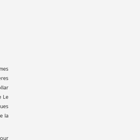
rmes
ères
llar
e Le
ques
e la
pour