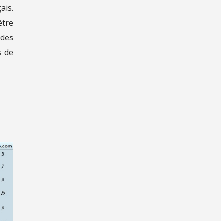
ais.
être
ndes
s de