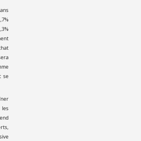
Dans
1,7%
1,3%
ment
chat
sera
omme
t se
îner
 les
rend
rts,
sive