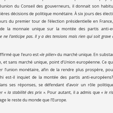
 réunion du Conseil des gouverneurs, il donnait son habitu
ères décisions de politique monétaire. À six jours des élect
rs du premier tour de l’élection présidentielle en France,
n de la monnaie unique sur la montée des partis anti-e
 ne l’anticipe pas. Il y a des tensions mais rien qui soit grave 
affirmé que l’euro est
«le pilier»
du marché unique. En substa
ue, et sans marché unique, point d’Union européenne. Ce qu
er l’union monétaire, afin de la rendre plus prospère, pou
hi est-il inquiet de la montée des partis anti-européens
ans ses réponses, se défendant d’avoir un rôle politiqu
er «
la stabilité des prix »
. Pour autant, il a admis que
« le r
ntage le reste du monde que l’Europe.