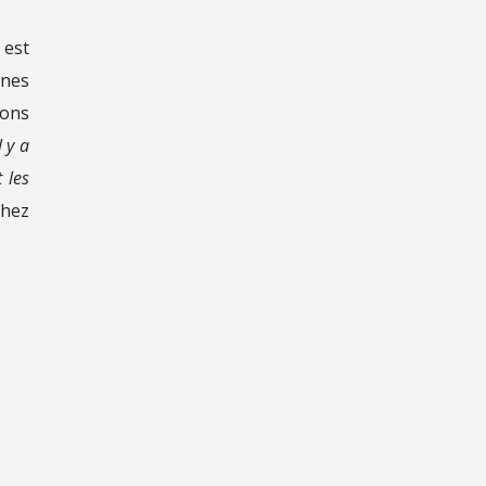
 est
ines
bons
l y a
 les
chez