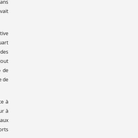
dans
vait
tive
uart
 des
tout
o de
e de
ce à
ur à
 aux
orts