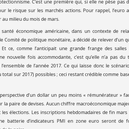
ectionnisme. C’est une première qui, si elle ne pèse pas 
our le risque sur les marchés actions. Pour rappel, l’euro a
r au milieu du mois de mars.
la santé économique américaine, dans un contexte de rela
 le Comité de politique monétaire, a décidé de relever d’un q
l. Et ce, comme l’anticipait une grande frange des salles
une nouvelle fois accommodante, c’est qu’elle n’a pas du 
’ensemble de l’année 2017. Ce qui laisse donc le scénari
total sur 2017) possibles ; ceci restant crédible comme bas
 perspective d’un dollar un peu moins « rémunérateur » fa
 sur la paire de devises. Aucun chiffre macroéconomique maje
nt les élections. Les inscriptions hebdomadaires de fin mars
ne batterie d’indicateurs PMI en zone euro seront de f