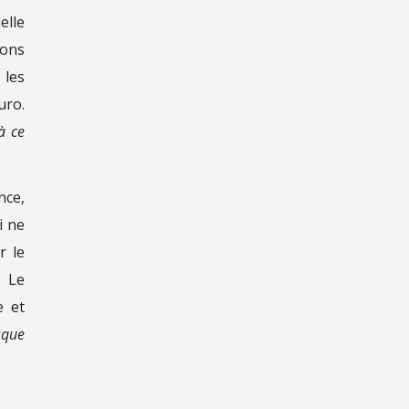
elle
ions
 les
uro.
à ce
nce,
i ne
r le
? Le
e et
isque