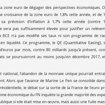
s la zone euro de dégager des perspectives économiques. 
ne croissance de la zone euro de 1,8% cette année, et de 
 sa prévision d’inflation à 1,7% cette année (contre 
ne sera pas suffisamment élevée pour justifier un relève
la BCE n’a pas modifié ses taux ni son programme de ra
 en liquidité. Ce programme, le QE (Quantitative Easing), 
s d’euros par mois, contre 80 milliards jusqu’à présent, c
hats se poursuivront au moins jusqu’en décembre 2017, e
ational, l’abandon de la monnaie unique pourrait entra
ent. Alors que l’avance de Marine Le Pen se consolide dans
ésidentielle, le débat sur la sortie de la France de l’euro p
mme économique du FN inquiète la grande majorité des expe
ublique si elle était mise en œuvre, mais aussi une fuite mas