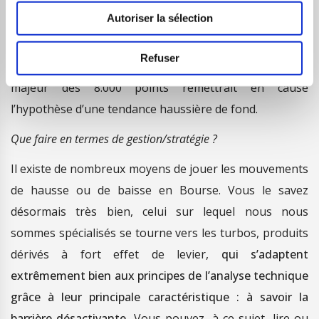
des 10.000 points induirait un potentiel correctif
Autoriser la sélection
important avec une chute vers le prochain niveau de
support situé autour de l’overlap des 8.460 points. A
Refuser
plus long terme, seule la cassure du palier de soutien
majeur des 8.000 points remettrait en cause
l’hypothèse d’une tendance haussière de fond.
Que faire en termes de gestion/stratégie ?
Il existe de nombreux moyens de jouer les mouvements
de hausse ou de baisse en Bourse. Vous le savez
désormais très bien, celui sur lequel nous nous
sommes spécialisés se tourne vers les turbos, produits
dérivés à fort effet de levier,
qui s’adaptent
extrêmement bien aux principes de l’analyse technique
grâce à leur principale caractéristique : à savoir la
barrière désactivante.
Vous pouvez, à ce sujet, lire ou