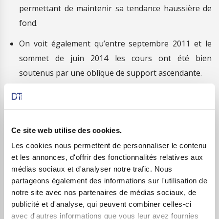
permettant de maintenir sa tendance haussière de
fond.
On voit également qu’entre septembre 2011 et le
sommet de juin 2014 les cours ont été bien
soutenus par une oblique de support ascendante.
On voit par ailleurs et enfin que le Dax répond bien
aux overlaps ou diverses figures de continuation
(triangles ou drapeaux) dont un récent et net
Ce site web utilise des cookies.
dépassement du niveau clé psychologique des
Les cookies nous permettent de personnaliser le contenu
10.000 points qui devient désormais le nouveau seuil
et les annonces, d'offrir des fonctionnalités relatives aux
de soutien majeur en overlap potentiel.
médias sociaux et d'analyser notre trafic. Nous
partageons également des informations sur l'utilisation de
C’est d’ailleurs à la faveur de ce dernier niveau ainsi que
notre site avec nos partenaires de médias sociaux, de
du décompte elliottiste dans la hausse actuelle que
publicité et d'analyse, qui peuvent combiner celles-ci
nous privilégions la poursuite du scénario haussier
avec d'autres informations que vous leur avez fournies