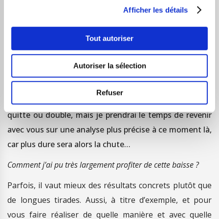
s’installe en territoire négatif et reste mal orienté,
Afficher les détails
plaidant évidemment pour un scénario pessimiste.
Tout autoriser
Côté cours, si un léger rebond technique intermédiaire
n’est pas totalement exclu, et tant qu’idéalement le
Autoriser la sélection
palier des 3500 points n’est pas nettement dépassé,
alors rien n’empêchera le test de notre zone des 3000
Refuser
points de se faire.
Par la suite, ce sera presque du
quitte ou double, mais je prendrai le temps de revenir
avec vous sur une analyse plus précise à ce moment là,
car plus dure sera alors la chute…
Comment j’ai pu très largement profiter de cette baisse ?
Parfois, il vaut mieux des résultats concrets plutôt que
de longues tirades. Aussi, à titre d’exemple, et pour
vous faire réaliser de quelle manière et avec quelle