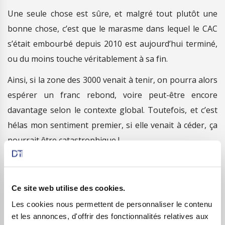
Une seule chose est sûre, et malgré tout plutôt une
bonne chose, c’est que le marasme dans lequel le CAC
s’était embourbé depuis 2010 est aujourd’hui terminé,
ou du moins touche véritablement à sa fin.
Ainsi, si la zone des 3000 venait à tenir, on pourra alors
espérer un franc rebond, voire peut-être encore
davantage selon le contexte global. Toutefois, et c’est
hélas mon sentiment premier, si elle venait à céder, ça
pourrait être catastrophique !
Je ne vois effectivement pas grand-chose après les
3000 points qui pourrait encore faire office de support
Ce site web utilise des cookies.
avant mon fameux seuil des 2400 points. Je sais, c’est
Les cookies nous permettent de personnaliser le contenu
quand même rude d’imaginer notre bon vieux CAC
et les annonces, d'offrir des fonctionnalités relatives aux
national dégringoler de plus de 800 points encore,