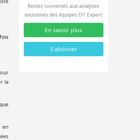
core
Restez connectés aux analyses
exclusives des équipes DT Expert
En savoir plus
fois
S'abonner
pour
r la
aque
s en
nées