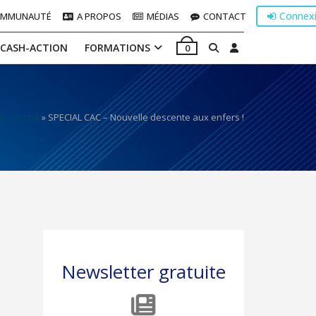
Connex
OMMUNAUTÉ
A PROPOS
MÉDIAS
CONTACT
 CASH-ACTION
FORMATIONS
0
de marché
»
SPECIAL CAC – Nouvelle descente aux enfers !
Newsletter gratuite