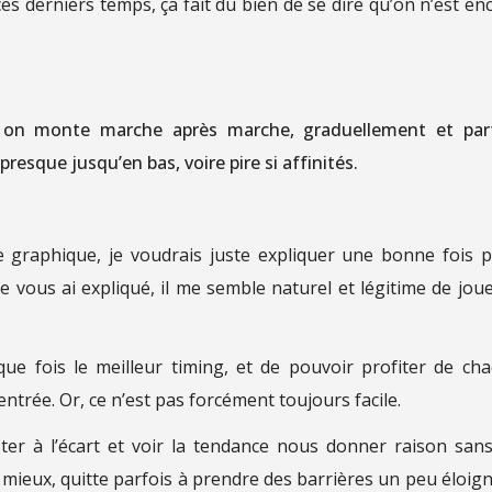
es derniers temps, ça fait du bien de se dire qu’on n’est en
 on monte marche après marche, graduellement et par
resque jusqu’en bas, voire pire si affinités.
e graphique, je voudrais juste expliquer une bonne fois 
e vous ai expliqué, il me semble naturel et légitime de joue
que fois le meilleur timing, et de pouvoir profiter de ch
ntrée. Or, ce n’est pas forcément toujours facile.
ster à l’écart et voir la tendance nous donner raison san
u mieux, quitte parfois à prendre des barrières un peu éloig