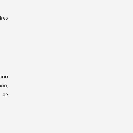
dres
ario
ion,
e de