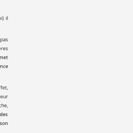
) il
 pas
ères
mmet
ence
fet,
leur
che,
 des
ison