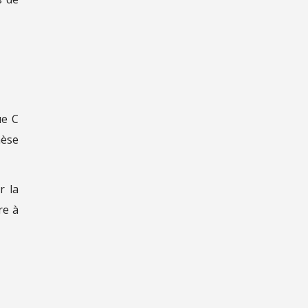
ue C
hèse
r la
re à