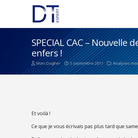
SPECIAL CAC – Nouvelle d
enfers !
Marc Dagher
5 septembre 2011
Analyses ma
Et voilà !
Ce que je vous écrivais pas plus tard que samed