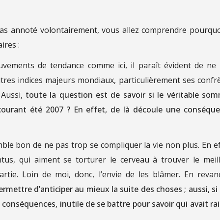
as annoté volontairement, vous allez comprendre pourquoi
ires :
uvements de tendance comme ici, il paraît évident de ne
tres indices majeurs mondiaux, particulièrement ses confr
 Aussi,
toute la question est de savoir si le véritable so
courant été 2007 ? En effet, de là découle une conséqu
emble bon de ne pas trop se compliquer la vie non plus. En ef
ntus, qui aiment se torturer le cerveau à trouver le meil
rtie. Loin de moi, donc, l’envie de les blâmer. En revan
ermettre d’anticiper au mieux la suite des choses ; aussi, si
nséquences, inutile de se battre pour savoir qui avait ra