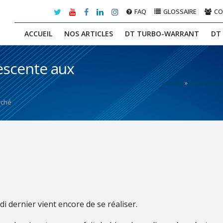
FAQ
GLOSSAIRE
C
ACCUEIL
NOS ARTICLES
DT TURBO-WARRANT
DT
escente aux
Accueil
»
Analyses 
rché
i dernier vient encore de se réaliser.