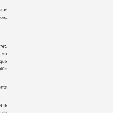
faut
ois,
fet,
, on
 que
ifie
ents
elle
s de