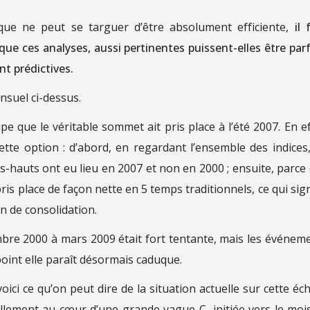
ique ne peut se targuer d’être absolument efficiente,
il 
 que ces analyses, aussi pertinentes puissent-elles être parf
t prédictives.
suel ci-dessus.
pe que le véritable sommet ait pris place à l’été 2007. En ef
ette option : d’abord, en regardant l’ensemble des indices
us-hauts ont eu lieu en 2007 et non en 2000 ; ensuite, parce
is place de façon nette en 5 temps traditionnels, ce qui sign
n de consolidation.
mbre 2000 à mars 2009 était fort tentante, mais les événem
oint elle paraît désormais caduque.
ici ce qu’on peut dire de la situation actuelle sur cette éch
llement au cœur d’une grande vague C, initiée vers le moi