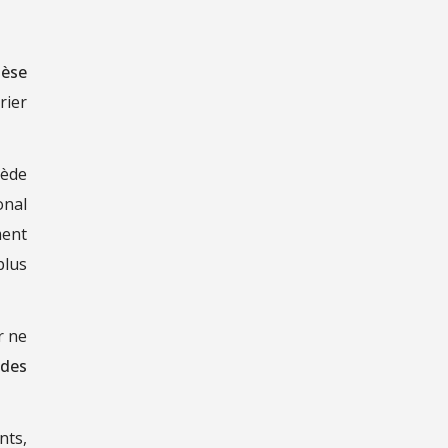
hèse
rier
cède
onal
ment
plus
r ne
 des
nts,