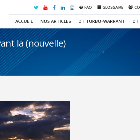
FAQ
GLOSSAIRE
C
ACCUEIL
NOS ARTICLES
DT TURBO-WARRANT
DT
nt la (nouvelle)
Accueil
»
Analyses de marc