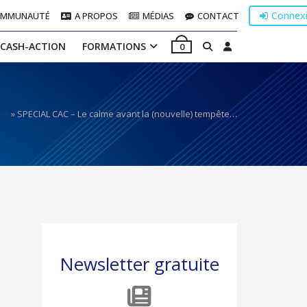
Connex
OMMUNAUTÉ
A PROPOS
MÉDIAS
CONTACT
 CASH-ACTION
FORMATIONS
0
hé
»
SPECIAL CAC – Le calme avant la (nouvelle) tempête…
Newsletter gratuite