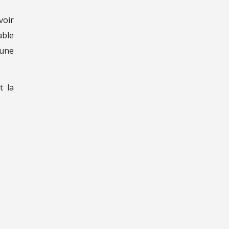
voir
able
 une
t la