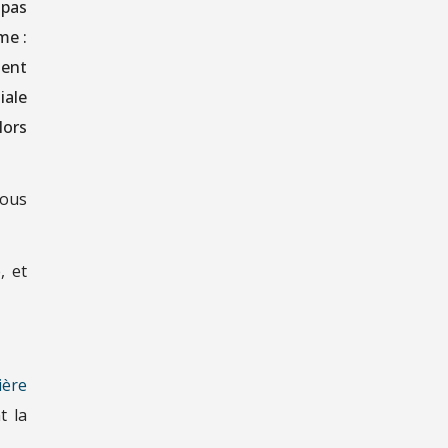
 pas
me :
ment
iale
lors
vous
, et
ière
t la