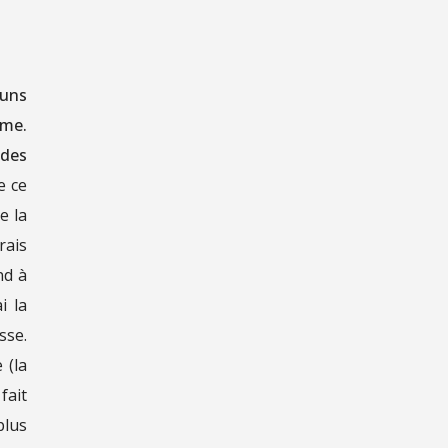
cuns
ume.
 des
e ce
e la
rais
nd à
i la
sse.
 (la
fait
plus