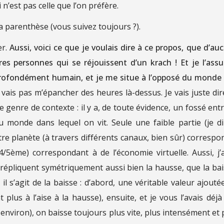
’est pas celle que l’on préfère.
a parenthèse (vous suivez toujours ?).
er.
Aussi, voici ce que je voulais dire à ce propos, que d’au
res personnes qui se réjouissent d’un krach ! Et je l’ass
 profondément humain, et je me situe à l’opposé du monde
 vais pas m’épancher des heures là-dessus. Je vais juste dir
 genre de contexte : il y a, de toute évidence, un fossé entr
u monde dans lequel on vit. Seule une faible partie (je di
tre planète (à travers différents canaux, bien sûr) correspo
 4/5ème) correspondant à de l’économie virtuelle. Aussi, j’a
répliquent symétriquement aussi bien la hausse, que la bai
 s’agit de la baisse : d’abord, une véritable valeur ajoutée
plus à l’aise à la hausse), ensuite, et je vous l’avais déjà 
environ), on baisse toujours plus vite, plus intensément et 