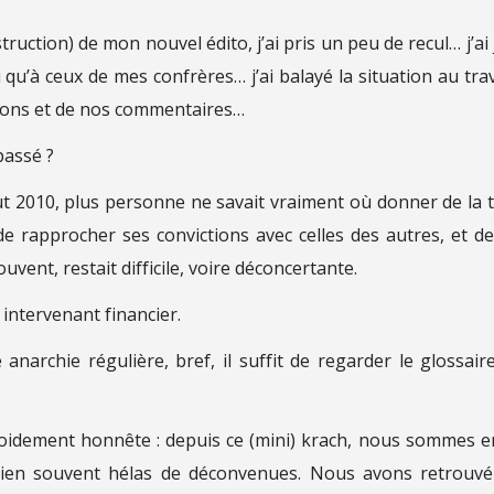
ruction) de mon nouvel édito, j’ai pris un peu de recul… j’ai 
i qu’à ceux de mes confrères… j’ai balayé la situation au tra
ations et de nos commentaires…
 passé ?
t 2010, plus personne ne savait vraiment où donner de la t
e rapprocher ses convictions avec celles des autres, et de
vent, restait difficile, voire déconcertante.
 intervenant financier.
archie régulière, bref, il suffit de regarder le glossair
roidement honnête : depuis ce (mini) krach, nous sommes e
, bien souvent hélas de déconvenues. Nous avons retrouv