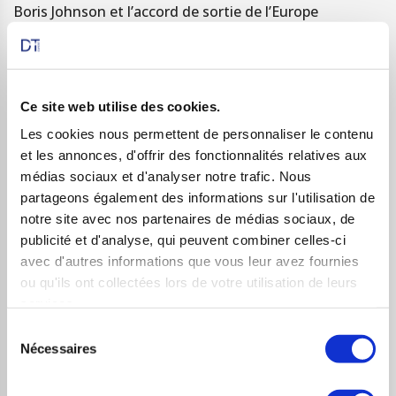
Boris Johnson et l’accord de sortie de l’Europe
L’ancien maire de Londres s’engage à mettre en œuvre
le Brexit, le 31 octobre 2019, qu’un accord ait été trouvé
d’ici là avec l’UE ou non. Il souhaite renégocier le deal
Ce site web utilise des cookies.
trouvé avec les Européens. Mais cette option a jusqu’ici
Les cookies nous permettent de personnaliser le contenu
toujours été refusée par ces derniers. Néanmoins, il
et les annonces, d'offrir des fonctionnalités relatives aux
médias sociaux et d'analyser notre trafic. Nous
fait face à beaucoup de divergences et de contestations
partageons également des informations sur l'utilisation de
au sein du Parlement britannique. En effet, les députés
notre site avec nos partenaires de médias sociaux, de
ne sont pas aussi favorables à un «
no deal
» que le
publicité et d'analyse, qui peuvent combiner celles-ci
représentant du gouvernement, et finissent par
avec d'autres informations que vous leur avez fournies
ou qu'ils ont collectées lors de votre utilisation de leurs
imposer à Boris Johnson une loi «
anti-no deal
» à la
services.
rentrée parlementaire de septembre 2019. Cette loi
Sélection
donne jusqu’au 19 octobre au Premier ministre pour
Nécessaires
du
conclure un nouvel accord de sortie avec Bruxelles ou
consentement
pour convaincre le Parlement d’accepter une sortie