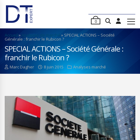
0
Accueil
»
Analyses de marché
»
SPECIAL ACTIONS – Société
Générale : franchir le Rubicon ?
SPECIAL ACTIONS – Société Générale :
franchir le Rubicon ?
Marc Dagher
8 juin 2015
Analyses marché