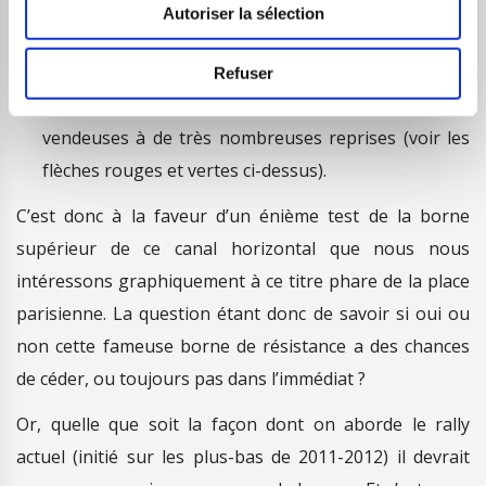
au sein d’un large canal horizontal limité à la hausse
Autoriser la sélection
par la zone des 46/48 euros et, à la baisse, par celle
des 14/15 euros. Ces paliers ayant en effet
Refuser
respectivement contenu les pressions acheteuses et
vendeuses à de très nombreuses reprises (voir les
flèches rouges et vertes ci-dessus).
C’est donc à la faveur d’un énième test de la borne
supérieur de ce canal horizontal que nous nous
intéressons graphiquement à ce titre phare de la place
parisienne. La question étant donc de savoir si oui ou
non cette fameuse borne de résistance a des chances
de céder, ou toujours pas dans l’immédiat ?
Or, quelle que soit la façon dont on aborde le rally
actuel (initié sur les plus-bas de 2011-2012) il devrait