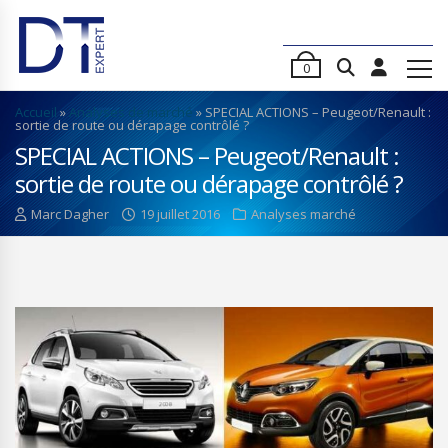
0
Accueil
»
Analyses de marché
»
SPECIAL ACTIONS – Peugeot/Renault :
sortie de route ou dérapage contrôlé ?
SPECIAL ACTIONS – Peugeot/Renault :
sortie de route ou dérapage contrôlé ?
Marc Dagher
19 juillet 2016
Analyses marché