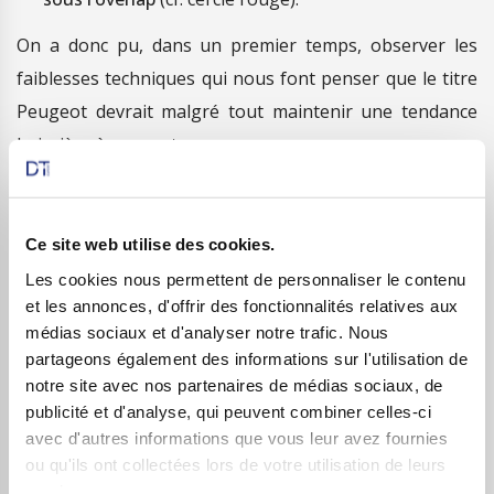
On a donc pu, dans un premier temps, observer les
faiblesses techniques qui nous font penser que le titre
Peugeot devrait malgré tout maintenir une tendance
baissière à moyen terme.
–
Pronostic
:
Sans écarter une légère poursuite du rebond actuel et
Ce site web utilise des cookies.
un éventuel retour vers le gap du Brexit autour des
Les cookies nous permettent de personnaliser le contenu
12,60 euros, et
tant que notre point pivot situé sur les
et les annonces, d'offrir des fonctionnalités relatives aux
médias sociaux et d'analyser notre trafic. Nous
14 euros (haut du triangle et pullback de l’ancienne
partageons également des informations sur l'utilisation de
oblique de support) n’est pas nettement dépassé,
notre site avec nos partenaires de médias sociaux, de
nous optons pour une reprise de la tendance baissière
publicité et d'analyse, qui peuvent combiner celles-ci
avec un premier objectif sur le seuil psychologique des
avec d'autres informations que vous leur avez fournies
ou qu'ils ont collectées lors de votre utilisation de leurs
10 euros.
Sous ce palier, une accélération en direction
services.