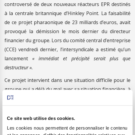
controversé de deux nouveaux réacteurs EPR destinés
à la centrale britannique d’Hinkley Point. La faisabilité
de ce projet pharaonique de 23 milliards d’euros, avait
provoqué la démission le mois dernier du directeur
financier du groupe. Lors du comité central d’entreprise
(CCE) vendredi dernier, l’intersyndicale a estimé qu’un
lancement
« immédiat et précipité serait plus que
destructeur ».
Ce projet intervient dans une situation difficile pour le
groupe qui a déjà du mal avec sa situation financière, à
l’image des difficultés qu’il rencontre pour terminer
l’EPR français à Flamanville. Les coûts de ces travaux
ont plus que doublé à 8 milliards d’euros, et la livraison,
Ce site web utilise des cookies.
initialement prévue en 2012, a déjà pris 6 ans de retard
Les cookies nous permettent de personnaliser le contenu
aux dernières nouvelles.
et les annonces, d'offrir des fonctionnalités relatives aux