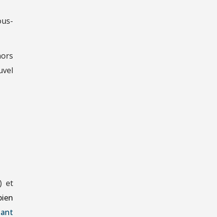
ous-
hors
uvel
) et
bien
uant