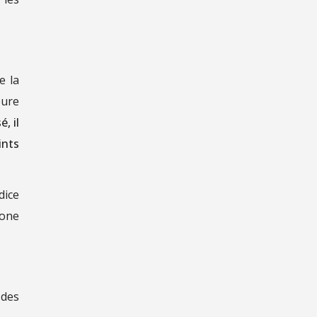
e la
eure
, il
ints
dice
zone
 des