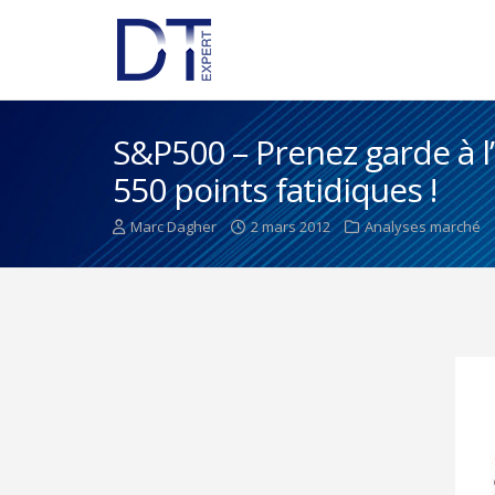
S&P500 – Prenez garde à l
550 points fatidiques !
Marc Dagher
2 mars 2012
Analyses marché