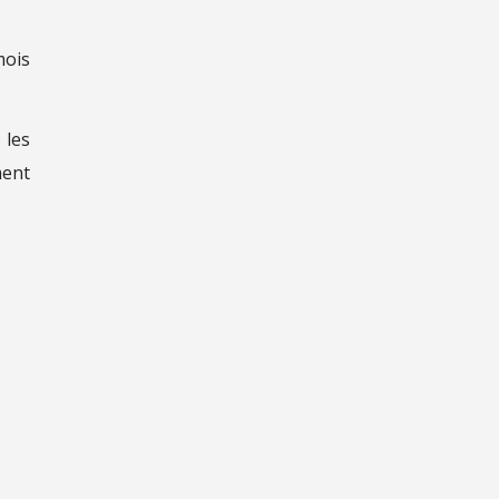
mois
 les
ment