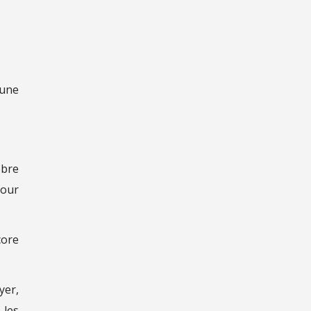
 une
obre
pour
core
yer,
 les