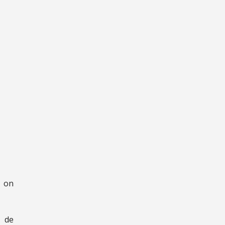
, on
 de