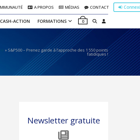
Connex
OMMUNAUTÉ
A PROPOS
MÉDIAS
CONTACT
 CASH-ACTION
FORMATIONS
0
hé
»
S&P500 – Prenez garde à l’approche des 1 550 points
fatidiques !
Newsletter gratuite