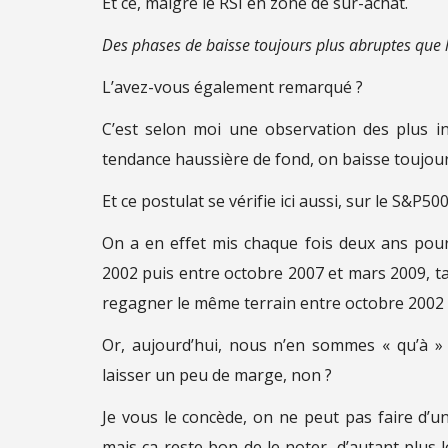
Et ce, malgré le RSI en zone de sur-achat.
Des phases de baisse toujours plus abruptes que 
L’avez-vous également remarqué ?
C’est selon moi une observation des plus i
tendance haussière de fond, on baisse toujour
Et ce postulat se vérifie ici aussi, sur le S&P500
On a en effet mis chaque fois deux ans pour
2002 puis entre octobre 2007 et mars 2009, tan
regagner le même terrain entre octobre 2002 
Or, aujourd’hui, nous n’en sommes « qu’à »
laisser un peu de marge, non ?
Je vous le concède, on ne peut pas faire d’u
mais ça reste bon de le noter, d’autant plus 