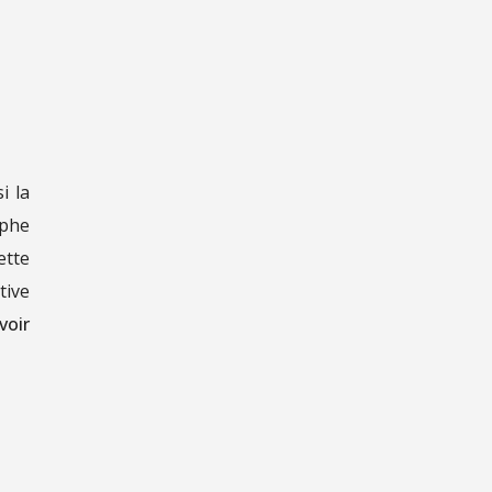
i la
ophe
ette
tive
voir