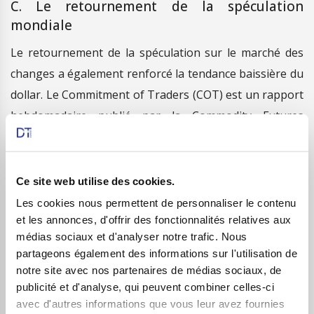
C. Le retournement de la spéculation
mondiale
Le retournement de la spéculation sur le marché des
changes a également renforcé la tendance baissière du
dollar. Le Commitment of Traders (COT) est un rapport
hebdomadaire publié par la Commodity Futures
Trading Commission (CFTC), qui détaille les positions
des principaux acteurs sur les marchés à terme,
notamment les fonds spéculatifs. L’analyse de ces
Ce site web utilise des cookies.
données révèle un changement majeur d’orientation
Les cookies nous permettent de personnaliser le contenu
R
ec
e
v
ez
n
os
al
ert
es
gr
at
uit
e
m
e
nt
parmi les investisseurs institutionnels et les fonds
et les annonces, d'offrir des fonctionnalités relatives aux
médias sociaux et d'analyser notre trafic. Nous
spéculatifs au cours des derniers mois.
partageons également des informations sur l'utilisation de
Restez connectés aux analyses exclusives des
équipes
!
Alors qu’au début de l’année 2025, ces acteurs étaient
notre site avec nos partenaires de médias sociaux, de
publicité et d'analyse, qui peuvent combiner celles-ci
massivement positionnés à la baisse sur l’euro face au
DT Expert
avec d'autres informations que vous leur avez fournies
dollar, la situation s’est complètement inversée. Les