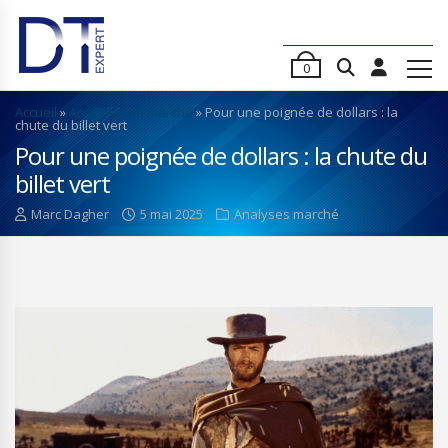
0
Accueil
»
Analyses de marché
»
Pour une poignée de dollars : la
chute du billet vert
Pour une poignée de dollars : la chute du
billet vert
Marc Dagher
5 mai 2025
Analyses marché