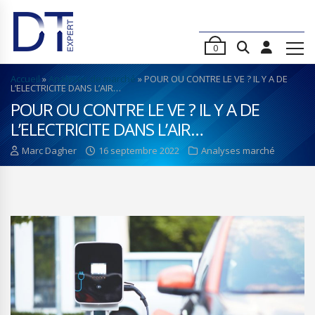
0
Accueil
»
Analyses de marché
»
POUR OU CONTRE LE VE ? IL Y A DE
L’ELECTRICITE DANS L’AIR…
POUR OU CONTRE LE VE ? IL Y A DE
L’ELECTRICITE DANS L’AIR…
Marc Dagher
16 septembre 2022
Analyses marché