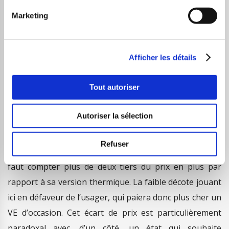
nécessaire et du nombre de bornes, il est possible de
voir des zones de chargement totalement occupées,
Marketing
notamment aux heures de pointe.
Un coût non négligeable
Afficher les détails
Les voitures électriques sont plus coûteuses,
Tout autoriser
notamment parce que plus récentes. En effet, en raison
de la nouveauté de cette technologie et des avantages
Autoriser la sélection
écologiques, les constructeurs n’hésitent pas à les
vendre au prix fort. Chez Peugeot par exemple, pour
Refuser
acheter la dernière 208 dans sa version électrique, il
faut compter plus de deux tiers du prix en plus par
rapport à sa version thermique. La faible décote jouant
ici en défaveur de l’usager, qui paiera donc plus cher un
VE d’occasion. Cet écart de prix est particulièrement
paradoxal avec, d’un côté, un état qui souhaite