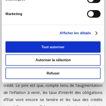
débuts en tout cas.
Marketing
Aujourd’hui les spécialistes envisagent la fin de cette
bulle immobilière. La raison principale, la remontée
brutale des taux d’intérêts. Le journal Capital explique :
Afficher les détails
« A l’époque, le taux d’intérêt moyen des crédits
immobiliers aux particuliers (hors assurances) était de
Tout autoriser
2,1%, contre environ 1,1% en février 2022. Autrement
dit, celui-ci va très vite augmenter non seulement pour
Autoriser la sélection
répercuter la hausse récente des taux obligataires,
mais aussi parce que les banques commencent à
Refuser
sérieusement resserrer leurs conditions d’octroi de
crédit. Le pire est que, compte tenu de l’augmentation
de l’inflation à venir, les taux d’intérêt des obligations
d’Etat vont encore se tendre et les taux des crédits