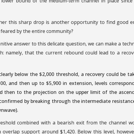
e lower bound of the medium-term channel in place since
her this sharp drop is another opportunity to find good e
 feared by the entire community?
nitive answer to this delicate question, we can make a techn
th: namely, that the current rebound could lead to a recov
clearly below the $2,000 threshold, a recovery could be ta
300, and then up to $5,900 in extension, levels correspon
nd then to the projection on the upper limit of the ascen
 confirmed by breaking through the intermediate resistanc
wnwave).
threshold combined with a bearish exit from the channel w
m overlap support around $1,420. Below this level, howeve