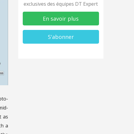
exclusives des équipes DT Expert
En savoir plus
S'abonner
pto-
mid-
t as
th a