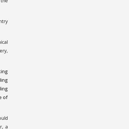
 the
ntry
ical
ery,
king
ding
ding
e of
ould
r, a