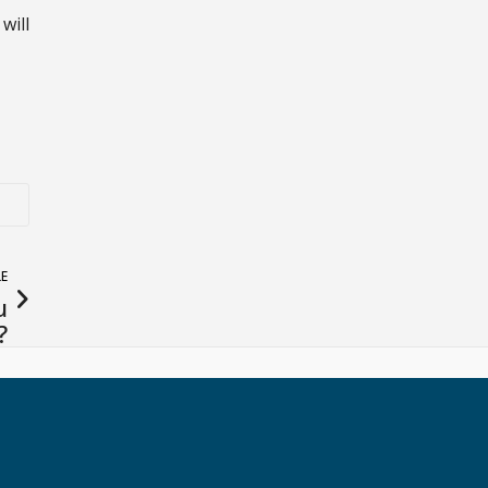
will
LE
u
?