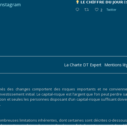
𝗟𝗘 𝗖𝗛𝗜𝗙𝗙𝗥𝗘 𝗗𝗨 𝗝𝗢𝗨𝗥
E
Instagram
2
Twitter
La Charte DT Expert
Mentions lé
hés des changes comportent des risques importants et ne conviennent
nvestissement initial. Le capital-risque est l’argent que l’on peut perdre s
ociation et seules les personnes disposant d’un capital-risque suffisant 
.
breuses limitations inhérentes, dont certaines sont décrites ci-dessous.
 des pertes similaires à ceux indiqués ; en fait, il existe souvent des