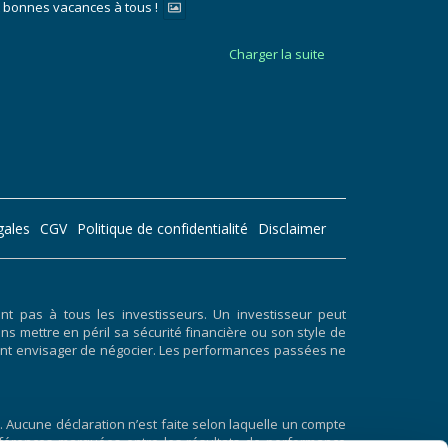
t bonnes vacances à tous !
Charger la suite
gales
CGV
Politique de confidentialité
Disclaimer
 pas à tous les investisseurs. Un investisseur peut
ans mettre en péril sa sécurité financière ou son style de
doivent envisager de négocier. Les performances passées ne
 Aucune déclaration n’est faite selon laquelle un compte
 différences marquées entre les résultats de performance