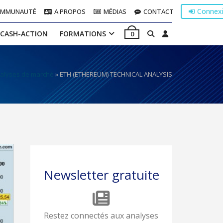
Connex
OMMUNAUTÉ
A PROPOS
MÉDIAS
CONTACT
 CASH-ACTION
FORMATIONS
0
alyses de marché
»
ETH (ETHEREUM) TECHNICAL ANALYSIS
Newsletter gratuite
Restez connectés aux analyses