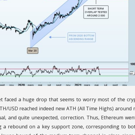
 faced a huge drop that seems to worry most of the cry
ETH/USD reached indeed new ATH (All Time Highs) around 
ual, and quite unexpected, correction. Thus, Ethereum wen
ing a rebound on a key support zone, corresponding to bo