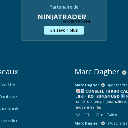
Partenaire de
En savoir plus
seaux
Marc Dagher
Twittter
Marc Dagher
@daghertra
𝗖𝗢𝗡𝗦𝗘𝗜𝗟 𝗧𝗨𝗥𝗕𝗢 𝗖𝗔
Youtube
: 𝟴,𝟲 – 𝗞𝗢 : 𝟯𝟯𝟰,𝟱𝟰 𝗨𝗦𝗗
$
unité de temps journalière,
moyennes
facebook
8
Twitter
Linkedin
Marc Dagher
@daghertra