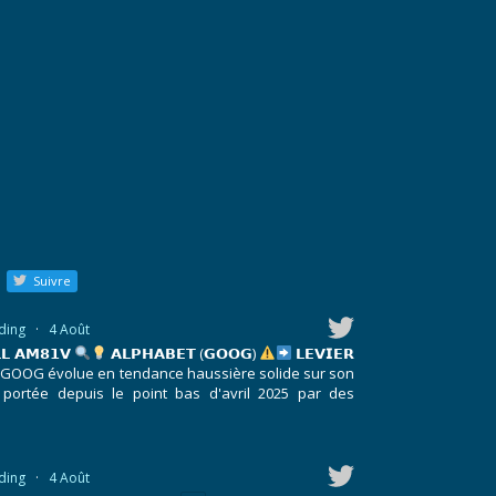
Suivre
ding
·
4 Août
𝗟 𝗔𝗠𝟴𝟭𝗩
𝗔𝗟𝗣𝗛𝗔𝗕𝗘𝗧 (𝗚𝗢𝗢𝗚)
𝗟𝗘𝗩𝗜𝗘𝗥
GOOG évolue en tendance haussière solide sur son
 portée depuis le point bas d'avril 2025 par des
ding
·
4 Août