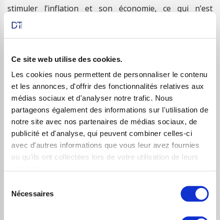
stimuler l’inflation et son économie, ce qui n’est
généralement pas très positif pour une monnaie.
Stephen Roach, dans une interview donnée le 5 octobre
au
Financial Times
, fait référence à feu l’ancien
Ce site web utilise des cookies.
Président français, Valéry Giscard-d’Estaing : « Giscard
Les cookies nous permettent de personnaliser le contenu
et les annonces, d'offrir des fonctionnalités relatives aux
déplorait que les États-Unis aient profité de la position
médias sociaux et d'analyser notre trafic. Nous
privilégiée du dollar en tant que monnaie de réserve
partageons également des informations sur l'utilisation de
dominante mondiale et se soient appuyés sur le reste
notre site avec nos partenaires de médias sociaux, de
du monde pour soutenir leur niveau de vie trop élevé.
publicité et d'analyse, qui peuvent combiner celles-ci
avec d'autres informations que vous leur avez fournies
Ce privilège est sur le point de disparaître. »
ou qu'ils ont collectées lors de votre utilisation de leurs
Les analystes sont de plus en plus nombreux à prédire
services.
un avenir sombre pour le dollar américain, surtout en
Sélection
Nécessaires
du
constatant que la Chine renâcle de plus en plus à
consentement
acheter des obligations américaines. Plusieurs hauts