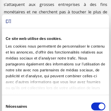
s’attaquent aux grosses entreprises à des fins
monétaires et ne cherchent pas à toucher le plus de
personnes possibles. Ils ont en effet une
« déontologie » leur interdisant de viser les
gouvernements, les écoles, les ONG et les hôpitaux. Un
Ce site web utilise des cookies.
engagement en complet désaccord si on en juge par le
Les cookies nous permettent de personnaliser le contenu
nombre d’attaques lancées sur des hôpitaux depuis le
et les annonces, d'offrir des fonctionnalités relatives aux
début de l’épidémie du Covid-19.
médias sociaux et d'analyser notre trafic. Nous
partageons également des informations sur l'utilisation de
Un des principaux points auquel DarkSide fait attention
notre site avec nos partenaires de médias sociaux, de
est son image. En effet, après l’attaque très
publicité et d'analyse, qui peuvent combiner celles-ci
controversée de Colonial Pipeline, le groupe a pris la
avec d'autres informations que vous leur avez fournies
ou qu'ils ont collectées lors de votre utilisation de leurs
parole pour se dédouaner de toutes responsabilités
services.
politiques et affirmer que ce n’était qu’à des fins
Sélection
monétaires que leurs actions été menées. En octobre
Nécessaires
du