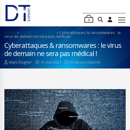
0
Accueil
»
Analyses de marché
»
Cyberattaques & ransomwares : le
virus de demain ne sera pas médical !
Cyberattaques & ransomwares : le virus
de demain ne sera pas médical !
Marc Dagher
31 mai 2021
Analyses marché