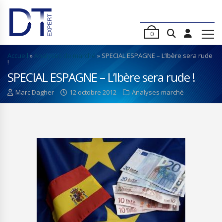
0
Accueil
»
Analyses de marché
»
SPECIAL ESPAGNE – L’Ibère sera rude
!
SPECIAL ESPAGNE – L’Ibère sera rude !
Marc Dagher
12 octobre 2012
Analyses marché