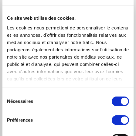
pour la poursuite du mouvement baissier malgré
l’intensité du rebond actuel.
Ce site web utilise des cookies.
Enfin, on peut noter que depuis la grande phase
Les cookies nous permettent de personnaliser le contenu
baissière le RSI a bien du mal à dépasser sa zone de
et les annonces, d'offrir des fonctionnalités relatives aux
sur-achat autour des 70% ; zone qui vient à nouveau
médias sociaux et d'analyser notre trafic. Nous
partageons également des informations sur l'utilisation de
d’être testée et de résister.
notre site avec nos partenaires de médias sociaux, de
On déduit donc de cette vue d’ensemble que les choses
publicité et d'analyse, qui peuvent combiner celles-ci
avec d'autres informations que vous leur avez fournies
ne vont pas pour le mieux non plus en pays catalan et
ou qu'ils ont collectées lors de votre utilisation de leurs
qu’il va falloir rester très prudent quant à l’avenir de
services.
l’évolution des marchés indices/actions pour le moment
Sélection
et pour encore quelques temps.
Nécessaires
du
consentement
Préférences
Quels sont donc les niveaux à surveiller ?